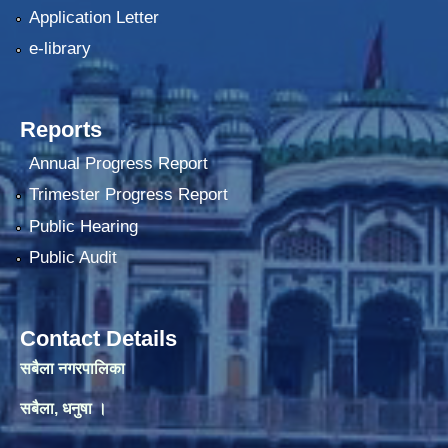
Application Letter
e-library
Reports
Annual Progress Report
Trimester Progress Report
Public Hearing
Public Audit
Contact Details
सबैला नगरपालिका
सबैला, धनुषा ।