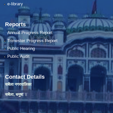
e-library
Reports
Annual Progress Report
Trimester Progress Report
Public Hearing
Public Audit
Contact Details
सबैला नगरपालिका
सबैला, धनुषा ।