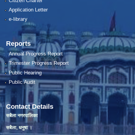
Citizen Charter
Application Letter
e-library
Reports
Annual Progress Report
Trimester Progress Report
Public Hearing
Public Audit
Contact Details
सबैला नगरपालिका
सबैला, धनुषा ।