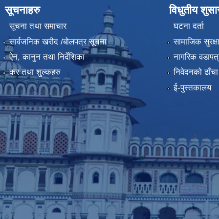
सूचनाहरु
विधुतीय शुस
सूचना तथा समाचार
घटना दर्ता
सार्वजनिक खरीद /बोलपत्र सूचना
सामाजिक सुरक्ष
ऐन, कानुन तथा निर्देशिका
नागरिक वडापत्
कर तथा शुल्कहरु
निवेदनको ढाँचा
ई-पुस्तकालय