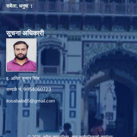
सबैला, धनुषा ।
सूचना अधिकारी
इ. अमित कुमार सिंह
सम्पर्क नं. 9854060723
itosabaila65@gmail.com
© 2026 सबैला नगरपालिका, नगर कार्यपालिकाको कार्यालय